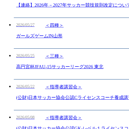
【連絡】2026年－2027年サッカー競技規則改定につい
2026/05/27
＜四種＞
ガールズゲームIN山形
2026/05/25
＜三種＞
高円宮杯JFAU-15サッカーリーグ2026 東北
2026/05/22
＜指導者講習会＞
(公財)日本サッカー協会公認Cライセンスコーチ養成講
2026/05/08
＜指導者講習会＞
(公財)日本サッカー協会公認GK‐レベル１ライセンス