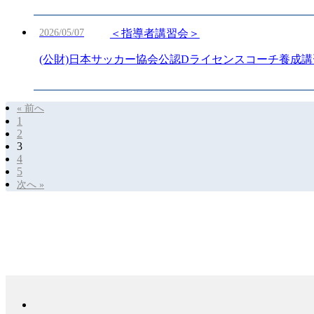
2026/05/07
＜指導者講習会＞
(公財)日本サッカー協会公認Dライセンスコーチ養成講習
« 前へ
1
2
3
4
5
次へ »