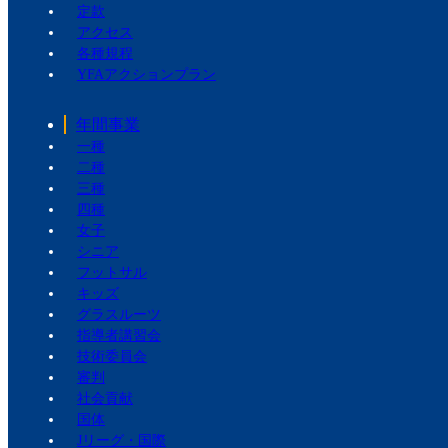
定款
アクセス
各種規程
YFAアクションプラン
年間事業
一種
二種
三種
四種
女子
シニア
フットサル
キッズ
グラスルーツ
指導者講習会
技術委員会
審判
社会貢献
国体
Jリーグ・国際