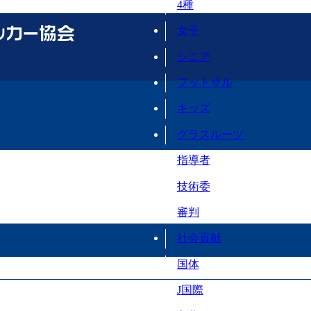
4種
女子
シニア
フットサル
キッズ
グラスルーツ
指導者
技術委
審判
社会貢献
国体
J国際