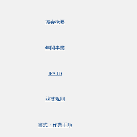
協会概要
年間事業
JFA ID
競技規則
書式・作業手順