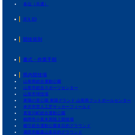
各位（共通）
JFA ID
競技規則
書式・作業手順
県内競技場
山形県総合運動公園
山形市総合スポーツセンター
山形市球技場
東陽の里公園 東陽グランド 山形県フットボールセンター
米沢市営人工芝サッカーフィールド
真室川町総合運動公園
鶴岡市小真木原陸上競技場
櫛引総合運動公園多目的グラウンド
酒田市飯森山多目的グラウンド