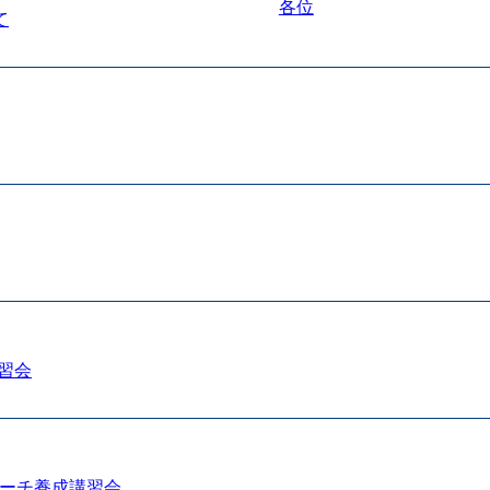
各位
て
習会
コーチ養成講習会