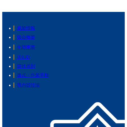
最新情報
協会概要
年間事業
JFA ID
競技規則
書式・作業手順
県内競技場