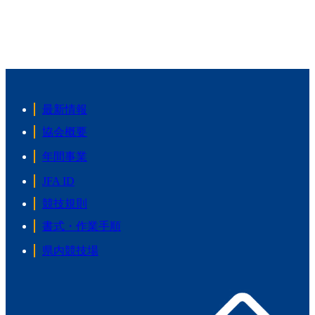
最新情報
協会概要
年間事業
JFA ID
競技規則
書式・作業手順
県内競技場