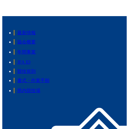
最新情報
協会概要
年間事業
JFA ID
競技規則
書式・作業手順
県内競技場