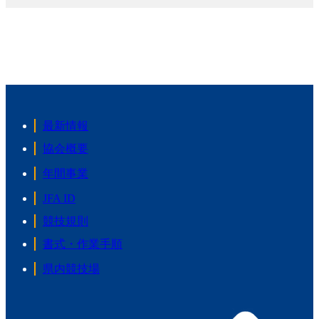
最新情報
協会概要
年間事業
JFA ID
競技規則
書式・作業手順
県内競技場