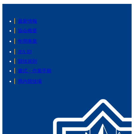
最新情報
協会概要
年間事業
JFA ID
競技規則
書式・作業手順
県内競技場