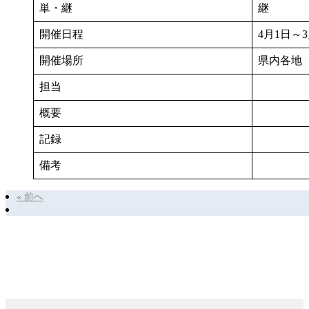
単・継
継
開催日程
4月1日～3
開催場所
県内各地
担当
概要
記録
備考
« 前へ