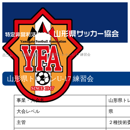
ホーム
»
技術委員会
»
山形県トレセンU-17 練習会
山形県トレセンU-17 練習会
事業・大会名
山形県トレ
大会レベル
県
主管
２種技術