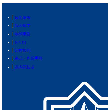
最新情報
協会概要
年間事業
JFA ID
競技規則
書式・作業手順
県内競技場