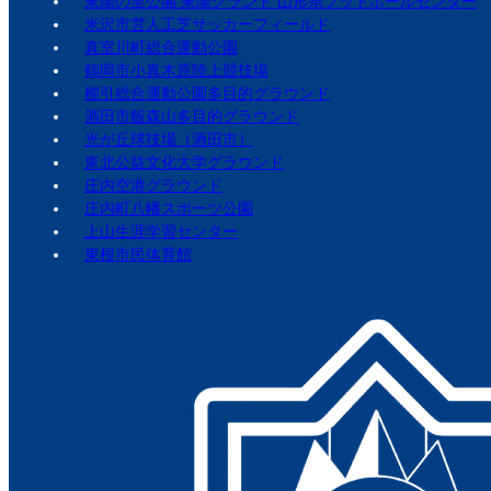
東陽の里公園 東陽グランド 山形県フットボールセンター
米沢市営人工芝サッカーフィールド
真室川町総合運動公園
鶴岡市小真木原陸上競技場
櫛引総合運動公園多目的グラウンド
酒田市飯森山多目的グラウンド
光が丘球技場（酒田市）
東北公益文化大学グラウンド
庄内空港グラウンド
庄内町八幡スポーツ公園
上山生涯学習センター
東根市民体育館