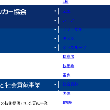
4種
女子
シニア
フットサル
キッズ
グラスルーツ
指導者
技術委
審判
と社会貢献事業
社会貢献
国体
J国際
スの技術提供と社会貢献事業