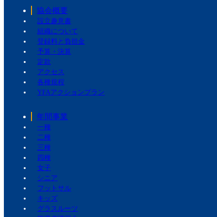
協会概要
設立趣意書
組織について
登録料と負担金
予算・決算
定款
アクセス
各種規程
YFAアクションプラン
年間事業
一種
二種
三種
四種
女子
シニア
フットサル
キッズ
グラスルーツ