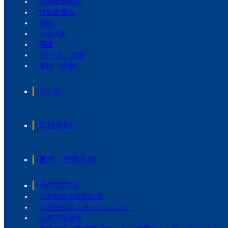
指導者講習会
技術委員会
審判
社会貢献
国体
Jリーグ・国際
各位（共通）
JFA ID
競技規則
書式・作業手順
県内競技場
山形県総合運動公園
山形市総合スポーツセンター
山形市球技場