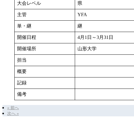
大会レベル
県
主管
YFA
単・継
継
開催日程
4月1日～3月31日
開催場所
山形大学
担当
概要
記録
備考
« 前へ
次へ »