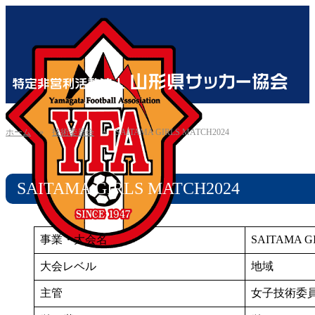
ホーム
»
技術委員会
»
SAITAMA GIRLS MATCH2024
SAITAMA GIRLS MATCH2024
事業・大会名
SAITAMA G
大会レベル
地域
主管
女子技術委