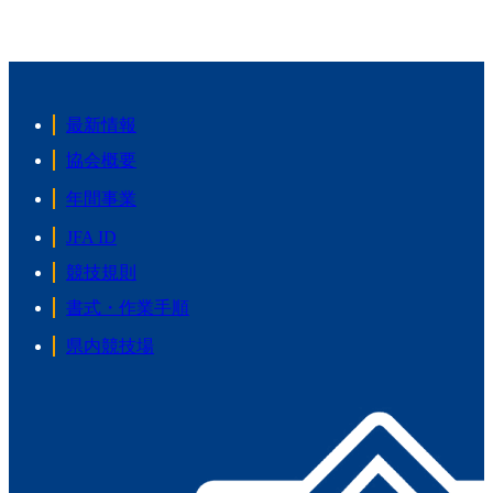
最新情報
協会概要
年間事業
JFA ID
競技規則
書式・作業手順
県内競技場