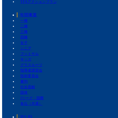
YFAアクションプラン
年間事業
一種
二種
三種
四種
女子
シニア
フットサル
キッズ
グラスルーツ
指導者講習会
技術委員会
審判
社会貢献
国体
Jリーグ・国際
各位（共通）
JFA ID