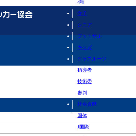
4種
女子
シニア
フットサル
キッズ
グラスルーツ
指導者
技術委
審判
社会貢献
国体
J国際