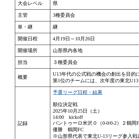
大会レベル
県
主管
3種委員会
単・継
継
開催日程
4月19日～10月26日
開催場所
山形県内各地
担当
３種委員会
U13年代の公式戦の機会の創出を目的
概要
第1位のチームには、次年度の東北U1
予選リーグ日程・結果
順位決定戦
2025年10月25日（土）
14:00 kickoff
バントゥーロ米沢０（0-0/0-2）２鶴岡F
記録
優勝 鶴岡FC
※山形県代表で東北U-13リーグ参入戦