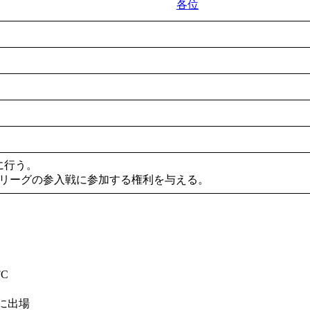
各位
に行う。
3リーグの参入戦に参加する権利を与える。
C
に出場