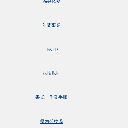
協会概要
年間事業
JFA ID
競技規則
書式・作業手順
県内競技場