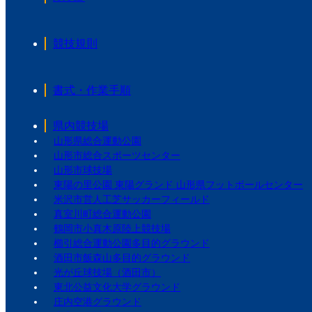
競技規則
書式・作業手順
県内競技場
山形県総合運動公園
山形市総合スポーツセンター
山形市球技場
東陽の里公園 東陽グランド 山形県フットボールセンター
米沢市営人工芝サッカーフィールド
真室川町総合運動公園
鶴岡市小真木原陸上競技場
櫛引総合運動公園多目的グラウンド
酒田市飯森山多目的グラウンド
光が丘球技場（酒田市）
東北公益文化大学グラウンド
庄内空港グラウンド